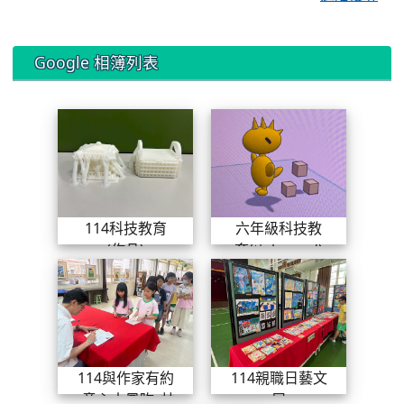
Google 相簿列表
114科技教育(作品)
六年級科技教
114科技教育
六年級科技教
(作品)
育(tinkercad)
114與作家有約_童心大風吹_林
114親
114與作家有約
114親職日藝文
_童心大風吹_林
展