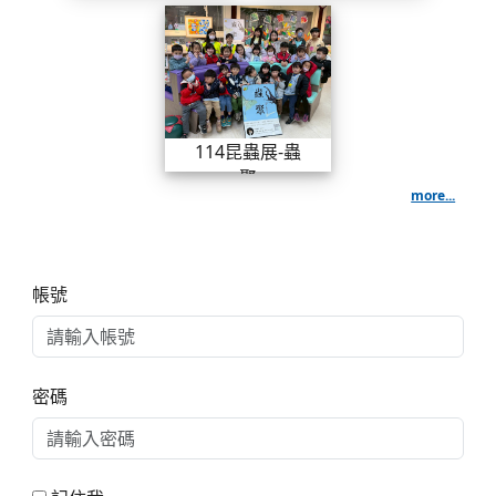
114昆蟲展-蟲聚
世仁老師
114昆蟲展-蟲
聚
more...
右邊區域內容
帳號
密碼