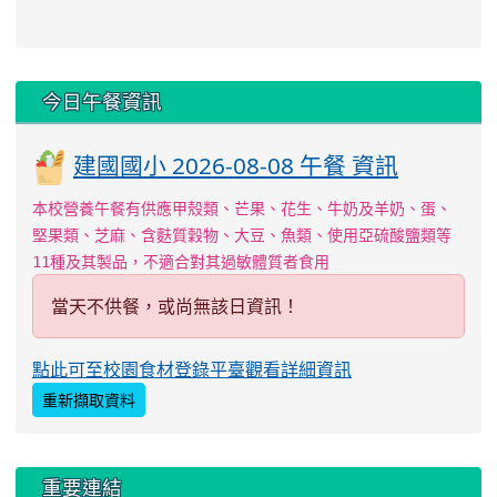
下中區域內容
今日午餐資訊
建國國小 2026-08-08 午餐 資訊
本校營養午餐有供應甲殼類、芒果、花生、牛奶及羊奶、蛋、
堅果類、芝麻、含麩質穀物、大豆、魚類、使用亞硫酸鹽類等
11種及其製品，不適合對其過敏體質者食用
當天不供餐，或尚無該日資訊！
點此可至校園食材登錄平臺觀看詳細資訊
重新擷取資料
左邊區域內容
重要連結