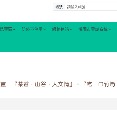
帳號
鑑專區
防疫不停學
網路信箱
桃園市雲端系統
計畫—『茶香．山谷．人文情』、『吃一口竹筍