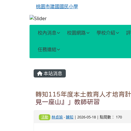
桃園市建國國民小學
校內消息
校園網路
學校介紹
評
任務連結
主內容區域
本站消息
轉知115年度本土教育人才培育
見一座山』」教師研習
林貞瑜
-
轉知
| 2026-05-18 | 點閱數： 170
活動