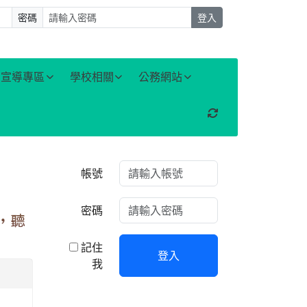
密碼
登入
宣導專區
學校相關
公務網站
重新取得佈景設定
右邊區域內容
帳號
密碼
，聽
記住
登入
我