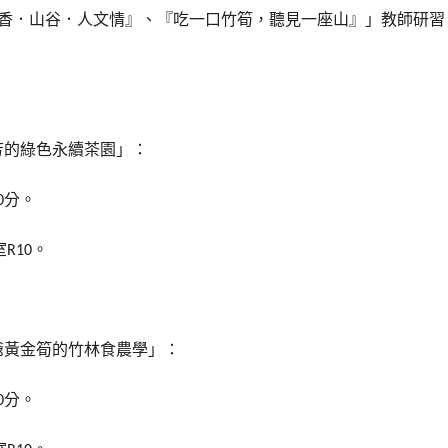
茶香．山谷．人文情』、『吃一口竹筍，聽見一座山』」教師研習
芳的綠色永續茶園」：
分。
0
室
。
R10
爺黃金筍的竹林食農學」：
分。
0