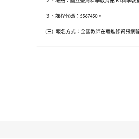
２、地點：國立臺灣科學教育館
科學教
B1
３、課程代碼：
。
5567450
三
報名方式：全國教師在職進修資訊網
(
)