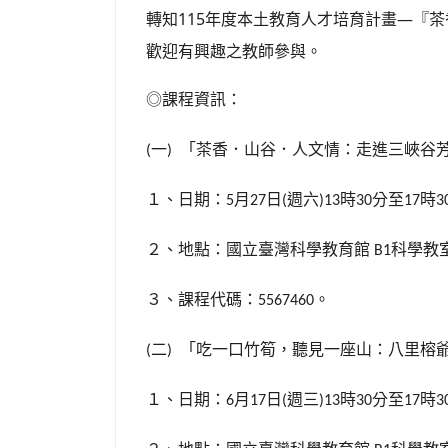
轉知115年度本土教育人才培育計畫—『
歡迎有興趣之教師參與。
◎課程資訊：
一
「茶香．山谷．人文情：走進三峽谷
(
)
１、日期：
月
日
週六
時
分至
時
5
27
(
)13
30
17
3
２、地點：國立臺灣科學教育館
科學教
B1
３、課程代碼：
。
5567460
二
「吃一口竹筍，聽見一座山：八里榕
(
)
１、日期：
月
日
週三
時
分至
時
6
17
(
)13
30
17
3