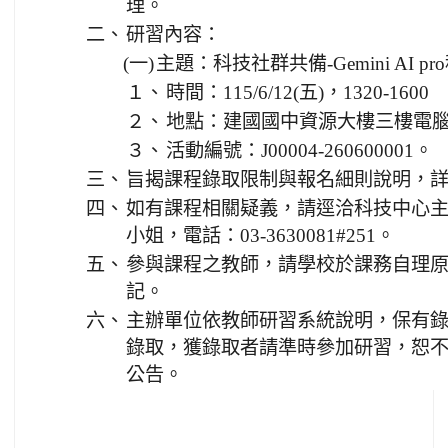
理。
二、
研習內容：
(一)
主題：科技社群共備-Gemini AI 
１、
時間：115/6/12(五)，1320-1600
２、
地點：建國國中資源大樓三樓電
３、
活動編號：J00004-260600001。
三、
旨揭課程錄取限制與報名細則說明，
四、
如有課程相關疑義，請逕洽科技中心
小姐，電話：03-3630081#251。
五、
參與課程之教師，請學校於課務自理原
記。
六、
主辦單位依教師研習系統說明，保有
錄取，獲錄取者請準時參加研習，恕
公告。