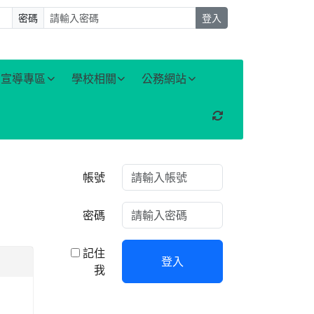
密碼
登入
宣導專區
學校相關
公務網站
重新取得佈景設定
右邊區域內容
帳號
密碼
記住
登入
我