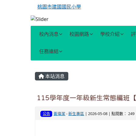
桃園市建國國民小學
校內消息
校園網路
學校介紹
評
任務連結
主內容區域
本站消息
115學年度一年級新生常態編班【
黃瑋潔
-
新生專區
| 2026-05-08 | 點閱數： 249
公告