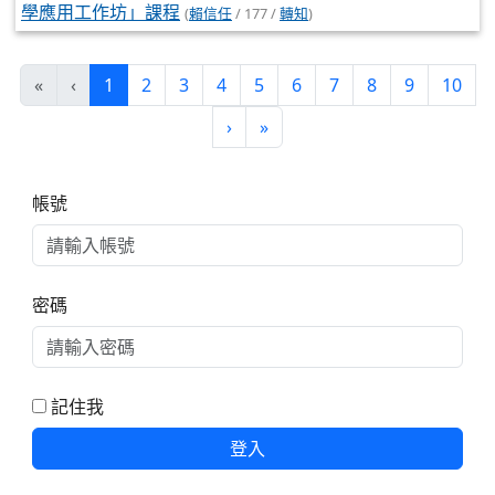
學應用工作坊」課程
(
賴信任
/ 177 /
轉知
)
(目前頁次)
«
‹
1
2
3
4
5
6
7
8
9
10
下一頁
最後頁
›
»
右邊區域內容
帳號
密碼
記住我
登入