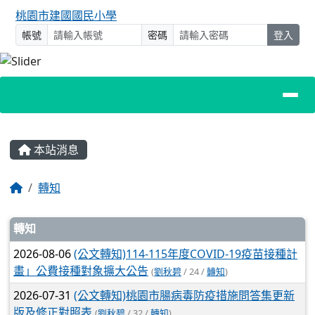
桃園市建國國民小學
帳號
密碼
登入
主內容區域
本站消息
回首頁
轉知
文章列表
轉知
2026-08-06
(公文轉知)114-115年度COVID-19疫苗接種計
畫」公費接種對象擴大公告
(
劉秋碧
/ 24 /
轉知
)
2026-07-31
(公文轉知)桃園市腸病毒防疫措施問答集更新
版及修正對照表
(
劉秋碧
/ 32 /
轉知
)