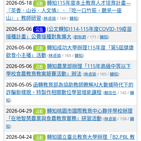
2026-05-18
轉知115年度本土教育人才培育計畫—
活動
『茶香．山谷．人文情』、『吃一口竹筍，聽見一座
山』」教師研習
(
林貞瑜
/ 169 /
轉知
)
2026-05-06
(公文轉知)114-115年度COVID-19疫苗
公告
接種計畫」公費接種對象擴大
(
劉秋碧
/ 171 /
轉知
)
2026-05-06
轉知成功大學辦理115年度「第5屆健康
活動
飲食小主播」活動
(
林貞瑜
/ 165 /
轉知
)
2026-05-06
轉知農業部辦理「115年高級中等以下
活動
學校食農教育教案競賽活動」辦法
(
林貞瑜
/ 165 /
轉知
)
2026-05-05
函轉教育部為協助教師瞭解AI大數據時代下的
詐騙新樣貌，特製作相關數位學習增能課程
(
賴信任
/ 142 /
轉
知
)
2026-04-29
轉知桃園市國際教育中心夥伴學校辦理
活動
「在地智慧農業與食農教育實務」研習活動
(
林貞瑜
/ 158 /
轉
知
)
2026-04-24
轉知國立臺北教育大學辦理「B2.PBL 教
活動