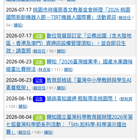
2026-07-17
桃園市祥儀慈善文教基金會辦理「2026 桃園
國際新創機器人節－TIRT機器人國際賽」活動資訊
(
賴信任
/
54 /
轉知
)
2026-07-17
數位發展部訂定「公務出國（含大陸地
活動
區、香港及澳門）資通訊設備管理須知」，並自即日生
效，請查照
(
賴信任
/ 58 /
轉知
)
2026-06-23
轉知「2026臺灣繪果季」國產水果趣味
活動
繪畫比賽辦法
(
林貞瑜
/ 111 /
轉知
)
2026-06-23
教育部檢送「臺灣中小學教師與學生AI
公告
素養框架」
(
賴信任
/ 91 /
轉知
)
2026-06-16
腸病毒知識通 輕鬆帶走桃園幣！
(
劉秋碧
公告
/ 129 /
轉知
)
2026-06-04
轉知國立臺灣科學教育館辦理2026年第
活動
七屆臺灣科學節系列活動：「5th.尬科學-科學演示擂台
賽」
(
賴信任
/ 140 /
轉知
)