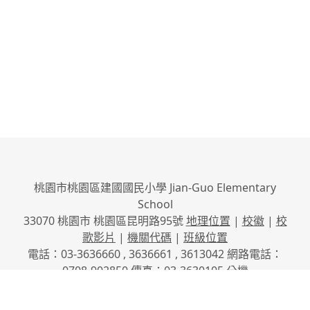
桃園市桃園區建國國民小學 Jian-Guo Elementary
School
33070 桃園市 桃園區昆明路95號
地理位置
|
校徽
|
校
歌影片
|
機關代碼
|
班級位置
電話：03-3636660 , 3636661 , 3613042 網路電話：
0708-902850 傳真：03-3630105
分機
No.95, Kunming Rd., Taoyuan City, Taoyuan County
33070, Taiwan (R.O.C.)