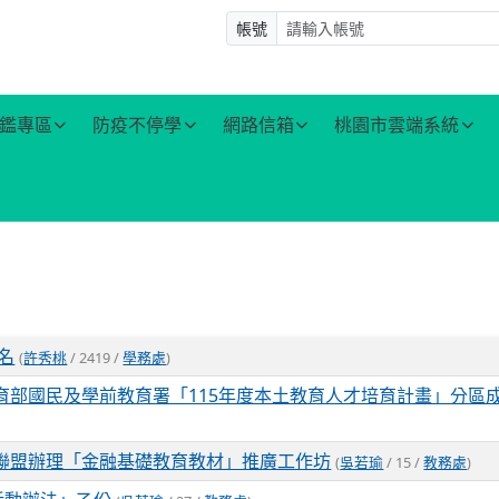
帳號
鑑專區
防疫不停學
網路信箱
桃園市雲端系統
名
(
許秀桃
/ 2419 /
學務處
)
育部國民及學前教育署「115年度本土教育人才培育計畫」分區
聯盟辦理「金融基礎教育教材」推廣工作坊
(
吳若瑜
/ 15 /
教務處
)