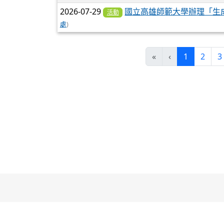
2026-07-29
國立高雄師範大學辦理「生
活動
處
)
(目前頁次
«
‹
1
2
3
33070