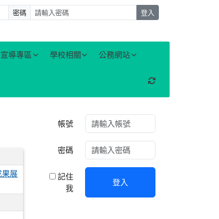
密碼
登入
宣導專區
學校相關
公務網站
重新取得佈景設定
右邊區域內容
帳號
密碼
成果展
記住
登入
我