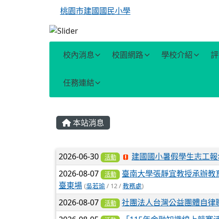
桃園市建國國民小學
校內消息
校園網路
學校介紹
評
任務連結
主內容區域
本站消息
文章列表
2026-06-30
建國國小暑假學生志工報
活動
2026-08-07
臺南大學張靜宜教授承辦教
活動
臺東場
(
吳若瑜
/ 12 /
教務處
)
2026-08-07
社團法人台灣公益團體自律
活動