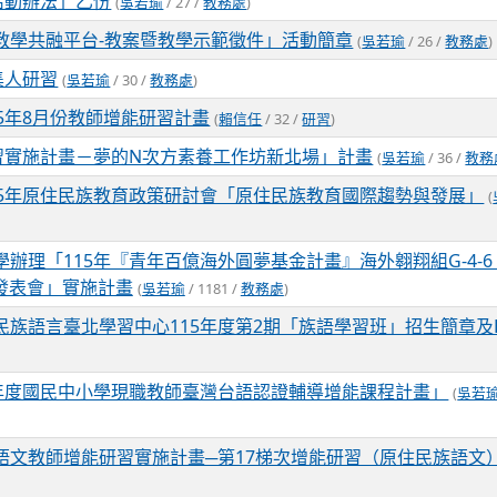
活動辦法」乙份
(
吳若瑜
/ 27 /
教務處
)
教學共融平台-教案暨教學示範徵件」活動簡章
(
吳若瑜
/ 26 /
教務處
)
集人研習
(
吳若瑜
/ 30 /
教務處
)
5年8月份教師增能研習計畫
(
賴信任
/ 32 /
研習
)
研習實施計畫－夢的N次方素養工作坊新北場」計畫
(
吳若瑜
/ 36 /
教務
15年原住民族教育政策研討會「原住民族教育國際趨勢與發展」
(
辦理「115年『青年百億海外圓夢基金計畫』海外翱翔組G-4-6
發表會」實施計畫
(
吳若瑜
/ 1181 /
教務處
)
族語言臺北學習中心115年度第2期「族語學習班」招生簡章及
學年度國民中小學現職教師臺灣台語認證輔導增能課程計畫」
(
吳若
語文教師增能研習實施計畫─第17梯次增能研習（原住民族語文