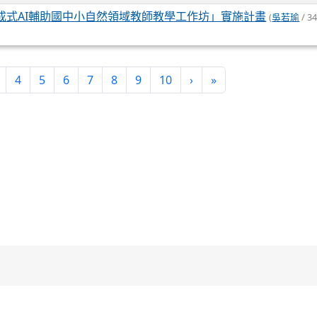
成式AI輔助國中小自然領域教師教學工作坊」實施計畫
(
吳若瑜
/ 34
)
下一頁
最後頁
4
5
6
7
8
9
10
›
»
桃園市桃園區建國國民小學 Jian-Guo Elementary School
 桃園市 桃園區昆明路95號
地理位置
|
校徽
|
校歌影片
|
機關代碼