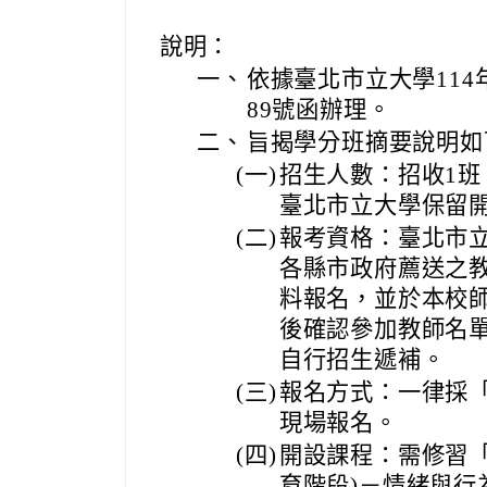
說明：
一、
依據臺北市立大學114年
89號函辦理。
二、
旨揭學分班摘要說明如
(一)
招生人數：招收1班
臺北市立大學保留
(二)
報考資格：臺北市
各縣市政府薦送之
料報名，並於本校
後確認參加教師名
自行招生遞補。
(三)
報名方式：一律採
現場報名。
(四)
開設課程：需修習「
育階段)－情緒與行