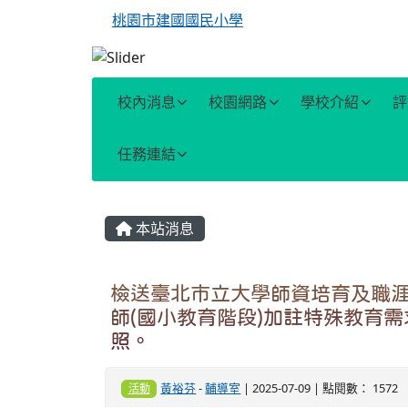
桃園市建國國民小學
校內消息
校園網路
學校介紹
評
任務連結
主內容區域
本站消息
檢送臺北市立大學師資培育及職涯
師(國小教育階段)加註特殊教育需
照。
黃裕芬
-
輔導室
| 2025-07-09 | 點閱數： 1572
活動