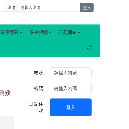
密碼
登入
宣導專區
學校相關
公務網站
重新取得佈景設定
右邊區域內容
帳號
密碼
職教
查
記住
登入
我