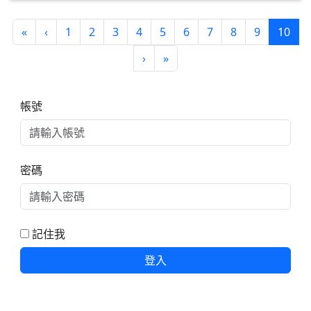
第一頁
上一頁
(目
«
‹
1
2
3
4
5
6
7
8
9
10
下一頁
最後頁
›
»
右邊區域內容
帳號
密碼
記住我
登入