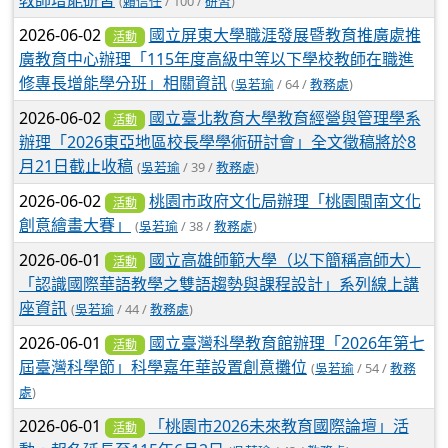
教師增能研習
(
賴信任
/ 100 /
研習
)
2026-06-02
國立屏東大學職涯發展暨教育推廣處推
活動
廣教育中心辦理「115年度高級中等以下學校教師在職進
修專長增能學分班」相關資訊
(
吳若瑜
/ 64 /
教務處
)
2026-06-02
國立臺北教育大學教育經營與管理學系
活動
辦理「2026東亞地區校長學學術研討會」全文徵稿將於8
月21日截止收稿
(
吳若瑜
/ 39 /
教務處
)
2026-06-02
桃園市政府文化局辦理「桃園閩南文化
活動
創意繪畫大賽」
(
吳若瑜
/ 38 /
教務處
)
2026-06-01
國立高雄師範大學（以下簡稱高師大）
活動
「認識國際華語教學之雙語趨勢與課程設計」系列線上講
座資訊
(
吳若瑜
/ 44 /
教務處
)
2026-06-01
國立臺灣科學教育館辦理「2026年第七
活動
屆臺灣科學節」科學嘉年華設置創意攤位
(
吳若瑜
/ 54 /
教務
處
)
2026-06-01
「桃園市2026未來教育國際論壇」活
活動