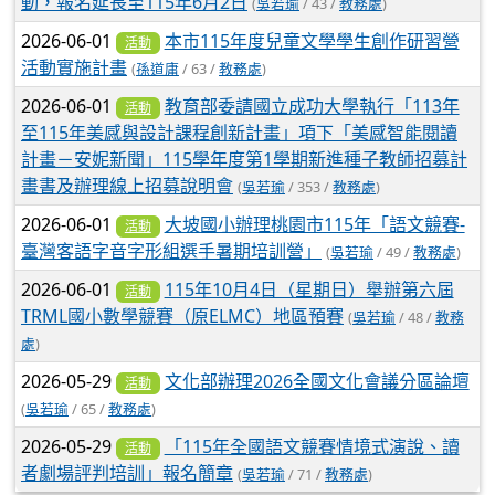
動，報名延長至115年6月2日
(
吳若瑜
/ 43 /
教務處
)
2026-06-01
本市115年度兒童文學學生創作研習營
活動
活動實施計畫
(
孫道庸
/ 63 /
教務處
)
2026-06-01
教育部委請國立成功大學執行「113年
活動
至115年美感與設計課程創新計畫」項下「美感智能閱讀
計畫－安妮新聞」115學年度第1學期新進種子教師招募計
畫書及辦理線上招募說明會
(
吳若瑜
/ 353 /
教務處
)
2026-06-01
大坡國小辦理桃園市115年「語文競賽-
活動
臺灣客語字音字形組選手暑期培訓營」
(
吳若瑜
/ 49 /
教務處
)
2026-06-01
115年10月4日（星期日）舉辦第六屆
活動
TRML國小數學競賽（原ELMC）地區預賽
(
吳若瑜
/ 48 /
教務
處
)
2026-05-29
文化部辦理2026全國文化會議分區論壇
活動
(
吳若瑜
/ 65 /
教務處
)
2026-05-29
「115年全國語文競賽情境式演說、讀
活動
者劇場評判培訓」報名簡章
(
吳若瑜
/ 71 /
教務處
)