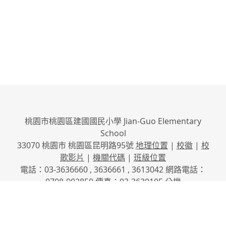
桃園市桃園區建國國民小學 Jian-Guo Elementary
School
33070 桃園市 桃園區昆明路95號
地理位置
|
校徽
|
校
歌影片
|
機關代碼
|
班級位置
電話：03-3636660 , 3636661 , 3613042 網路電話：
0708-902850 傳真：03-3630105
分機
No.95, Kunming Rd., Taoyuan City, Taoyuan County
33070, Taiwan (R.O.C.)