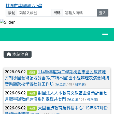
桃園市建國國民小學
帳號
密碼
登入
主內容區域
本站消息
文章列表
2026-06-02
114學年度第二學期桃園市國民教育地
活動
方輔導團藝術領域分團(以下稱本團)國小組辦理表演藝術與
音樂類跨校學習社群工作坊
(
吳若瑜
/ 48 /
教務處
)
2026-06-02
財團法人人本教育文教基金會預計自七
活動
月起舉辦教師進修系列課程共七門
(
吳若瑜
/ 51 /
教務處
)
2026-06-02
大園自造教育及科技中心115年6-7月份
活動