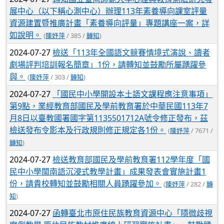
展中心（以下稱心測中心）辦理113年素養導向課室評量
資源建置暨推廣計畫「素養導向評量」專題講座一案，詳
如說明。
(
陳妤萍
/ 385 /
轉知
)
2024-07-27
檢送「113年全國語文競賽情境式演說、讀者
劇場評判培訓報名簡章」1份，請轉知並鼓勵所屬踴躍參
與。
(
陳妤萍
/ 303 /
轉知
)
2024-07-27
「國民中小學開設本土語文課程應注意事項」
第9點，業經教育部國民及學前教育署於中華民國113年7
月8日以臺教國署國字第1135501712A號令修正發布，茲
檢送發布令影本及行政規則修正規定各1份。
(
陳妤萍
/ 7671 /
轉知
)
2024-07-27
檢送教育部國民及學前教育署112學年度「國
民中小學閩南語沉浸式教學計畫」成果發表會實施計畫1
份，請貴校轉知並鼓勵相關人員踴躍參加。
(
陳妤萍
/ 282 /
轉
知
)
2024-07-27
函轉臺北市原住民族教育資源中心「隱微歧視