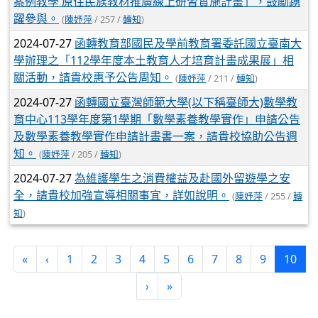
案例教學 原住民族教材推廣線上研習實施計畫」，鼓勵踴
躍參與。
(
陳妤萍
/ 257 /
轉知
)
2024-07-27
函轉教育部國民及學前教育署委託國立臺南大
學辦理之「112學年度本土教育人才培育計畫成果展」相
關活動，請貴校惠予公告周知。
(
陳妤萍
/ 211 /
轉知
)
2024-07-27
函轉國立臺灣師範大學(以下稱臺師大)數學教
育中心113學年度第1學期「數學素養教學實作」申請公告
及數學素養教學實作申請計畫書一案，請貴校協助公告週
知。
(
陳妤萍
/ 205 /
轉知
)
2024-07-27
為維護學生之消費權益及赴國外留遊學之安
全，請貴校加強宣導相關事宜，詳如說明。
(
陳妤萍
/ 255 /
轉
知
)
第一頁
上一頁
(目
«
‹
1
2
3
4
5
6
7
8
9
10
下一頁
最後頁
›
»