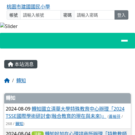
桃園市建國國民小學
帳號
密碼
登入
主內容區域
本站消息
回首頁
轉知
文章列表
轉知
2024-08-09
轉知國立清華大學特殊教育中心辦理「2024
TSSE國際學術研討會(融合教育的現在與未來)」
(
黃裕芬
/
268 /
轉知
)
2024-08-04
轉知好加在心理諮商所辦理「特教教師
活動