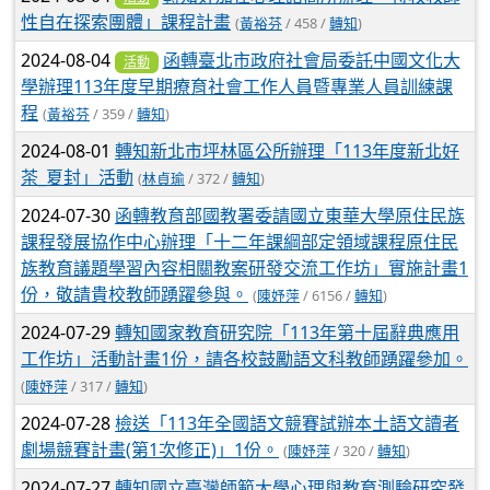
性自在探索團體」課程計畫
(
黃裕芬
/ 458 /
轉知
)
2024-08-04
函轉臺北市政府社會局委託中國文化大
活動
學辦理113年度早期療育社會工作人員暨專業人員訓練課
程
(
黃裕芬
/ 359 /
轉知
)
2024-08-01
轉知新北市坪林區公所辦理「113年度新北好
茶_夏封」活動
(
林貞瑜
/ 372 /
轉知
)
2024-07-30
函轉教育部國教署委請國立東華大學原住民族
課程發展協作中心辦理「十二年課綱部定領域課程原住民
族教育議題學習內容相關教案研發交流工作坊」實施計畫1
份，敬請貴校教師踴躍參與。
(
陳妤萍
/ 6156 /
轉知
)
2024-07-29
轉知國家教育研究院「113年第十屆辭典應用
工作坊」活動計畫1份，請各校鼓勵語文科教師踴躍參加。
(
陳妤萍
/ 317 /
轉知
)
2024-07-28
檢送「113年全國語文競賽試辦本土語文讀者
劇場競賽計畫(第1次修正)」1份。
(
陳妤萍
/ 320 /
轉知
)
2024-07-27
轉知國立臺灣師範大學心理與教育測驗研究發