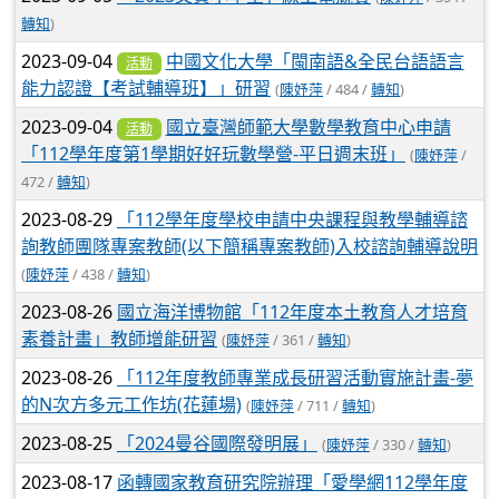
轉知
)
2023-09-04
中國文化大學「閩南語&全民台語語言
活動
能力認證【考試輔導班】」研習
(
陳妤萍
/ 484 /
轉知
)
2023-09-04
國立臺灣師範大學數學教育中心申請
活動
「112學年度第1學期好好玩數學營-平日週末班」
(
陳妤萍
/
472 /
轉知
)
2023-08-29
「112學年度學校申請中央課程與教學輔導諮
詢教師團隊專案教師(以下簡稱專案教師)入校諮詢輔導說明
(
陳妤萍
/ 438 /
轉知
)
2023-08-26
國立海洋博物館「112年度本土教育人才培育
素養計畫」教師增能研習
(
陳妤萍
/ 361 /
轉知
)
2023-08-26
「112年度教師專業成長研習活動實施計畫-夢
的N次方多元工作坊(花蓮場)
(
陳妤萍
/ 711 /
轉知
)
2023-08-25
「2024曼谷國際發明展」
(
陳妤萍
/ 330 /
轉知
)
2023-08-17
函轉國家教育研究院辦理「愛學網112學年度