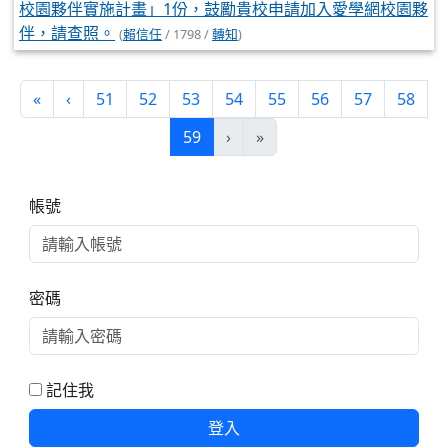
校園夥伴實施計畫」1份，鼓勵貴校申請加入愛學網校園夥
伴，請查照。
(
賴信任
/ 1798 /
轉知
)
第一頁
上一頁
«
‹
51
52
53
54
55
56
57
58
(目前頁次)
59
›
»
右邊區域內容
帳號
密碼
記住我
登入