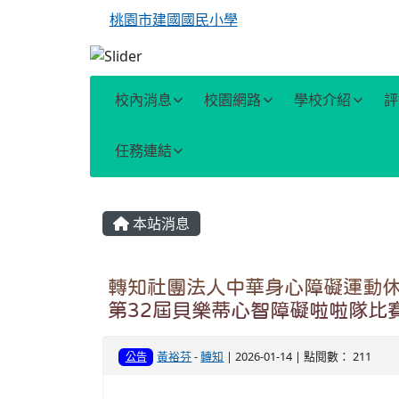
桃園市建國國民小學
校內消息
校園網路
學校介紹
評
任務連結
主內容區域
本站消息
轉知社團法人中華身心障礙運動休
第32屆貝樂蒂心智障礙啦啦隊比
黃裕芬
-
轉知
| 2026-01-14 | 點閱數： 211
公告