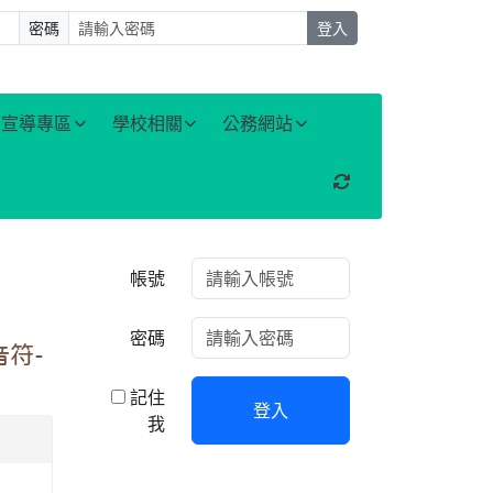
密碼
登入
宣導專區
學校相關
公務網站
重新取得佈景設定
右邊區域內容
帳號
密碼
符-
記住
登入
我