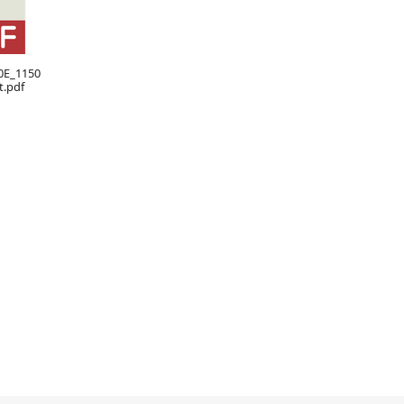
0E_1150
t.pdf