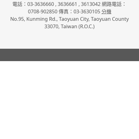
電話：03-3636660 , 3636661 , 3613042 網路電話：
0708-902850 傳真：03-3630105
分機
No.95, Kunming Rd., Taoyuan City, Taoyuan County
33070, Taiwan (R.O.C.)