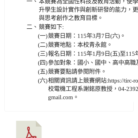
一、
本競賽為全國性科技及教育活動，使
升學生設計實作與創新研發的能力，
與思考創作之教育目標。
二、
競賽如下:
(一)
競賽日期：115年3月7日(六)。
(二)
競賽地點：本校青永館。
(三)
報名日期：115年1月9日(五)至115
(四)
參加對象：國小、國中、高中高職
(五)
競賽要點請參閱附件。
(六)
相關資訊請上競賽網站:https://tirc-robo
校電機工程系謝銘原教授，04-23924505#
gmail.com。