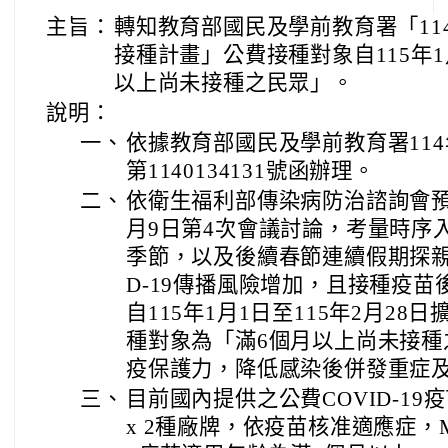
主旨：
轉知教育部國民及學前教育署「114-1
接種計畫」公費接種對象自115年
以上尚未接種之民眾」。
說明：
一、
依據教育部國民及學前教育署114
第1140134131號函辦理。
二、
依衛生福利部傳染病防治諮詢會預防接
月9日第4次會議討論，考量時序
季節，以及後續春節連續假期探親
D-19傳播風險增加，且接種疫苗
自115年1月1日至115年2月28日
種對象為「滿6個月以上尚未接種
疫保護力，降低感染後併發重症
三、
目前國內提供之公費COVID-19疫苗計
x 2種廠牌，依疫苗核准適應症，Moder