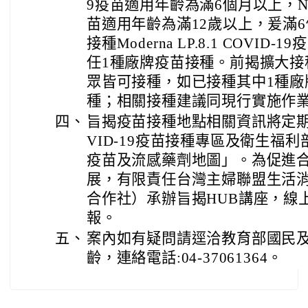
9疫苗適用年齡為滿6個月以上，Novava
苗適用年齡為滿12歲以上，爰滿6
接種Moderna LP.8.1 COVI
任1種廠牌疫苗接種。前揭擴大接
眾皆可接種，如已接種其中1種廠
種；相關接種建議同現行實施作
四、
旨揭疫苗接種地點相關資訊將定期
VID-19疫苗接種專區及衛生福
疫苗及流感藥劑地圖」。為促進
展，有限責任台灣主婦聯盟生活
合作社）承辦旨揭HUB講座，線
報。
五、
案內如有疑問請逕洽教育部國民
齡，連絡電話:04-37061364。