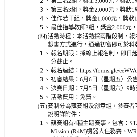
２、
第二名2組，獎金3,000元，獎狀1
３、
第三名3組，獎金2,000元，獎狀1
４、
佳作若干組，獎金1,000元，獎狀
５、
最佳指導教師3組，獎金2,000元
(四)
活動時程：本活動採兩階段制，報
想書方式進行，通過初審即可於科
１、
報名期限：採線上報名制，即日起至
分截止。
２、
報名連結：https://forms.gle/eeWW
３、
初審結果：6月6日（星期五）公
４、
決賽日期：7月5日（星期六）9時至
５、
活動費用：免費。
(五)
賽制分為競賽組及創意組，參賽者
說明詳附件：
１、
競賽組有4種主題賽事，包含：START
Mission (R4M)機器人任務賽、WRO R