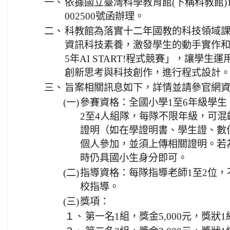
一、
依據國立臺灣科學教育館(下稱科教館)11
002500號函辦理。
二、
科教館為落實十二年國教的科技領域
資訊科技素養，激發學生的動手實作和
5年AI START!程式競賽」，讓學
創新思考與科技創作，進行程式設計
三、
旨案相關訊息如下，詳情並請參官網資訊(https:
(一)
參賽資格：全國小學1至6年級學
2至4人組隊，每隊不限年級，可
證明（如在學證明書、學生證、數
個人參加，並須上傳相關證明。若
時仍具國小生身分即可。
(二)
指導資格：每隊指導老師1至2位
校指導。
(三)
獎項：
１、
第一名1組，獎金5,000元，獎狀1