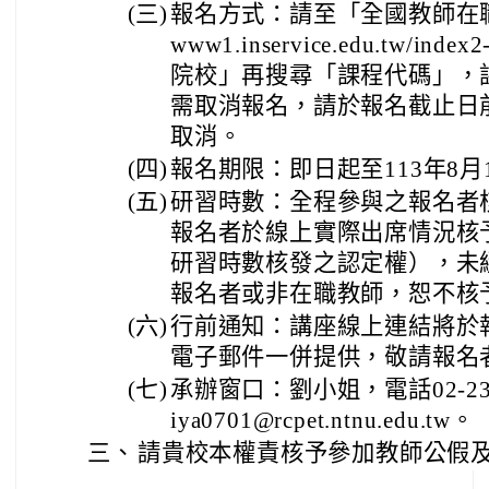
(三)
報名方式：請至「全國教師在
www1.inservice.edu.tw/i
院校」再搜尋「課程代碼」，課程
需取消報名，請於報名截止日
取消。
(四)
報名期限：即日起至113年8月
(五)
研習時數：全程參與之報名者
報名者於線上實際出席情況核
研習時數核發之認定權），未
報名者或非在職教師，恕不核
(六)
行前通知：講座線上連結將於
電子郵件一併提供，敬請報名
(七)
承辦窗口：劉小姐，電話02-236
iya0701@rcpet.ntnu.edu.tw。
三、
請貴校本權責核予參加教師公假