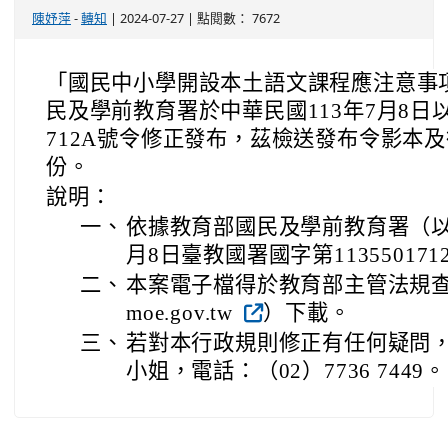
陳妤萍
-
轉知
| 2024-07-27 | 點閱數： 7672
「國民中小學開設本土語文課程應注意事
民及學前教育署於中華民國113年7月8日以
712A號令修正發布，茲檢送發布令影本
份。
說明：
一、
依據教育部國民及學前教育署（以
月8日臺教國署國字第11355017
二、
本案電子檔得於教育部主管法規查詢系統（h
moe.gov.tw
）下載。
三、
若對本行政規則修正有任何疑問
小姐，電話：（02）7736 7449。