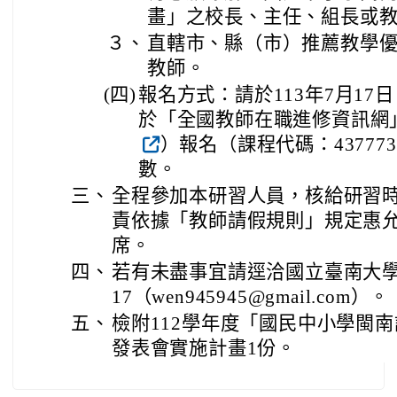
畫」之校長、主任、組長或
３、
直轄市、縣（市）推薦教學
教師。
(四)
報名方式：請於113年7月1
於「全國教師在職進修資訊網」（http:
）報名（課程代碼：43777
數。
三、
全程參加本研習人員，核給研習時
責依據「教師請假規則」規定惠
席。
四、
若有未盡事宜請逕洽國立臺南大學楊琇
17（wen945945@gmail.com）。
五、
檢附112學年度「國民中小學閩
發表會實施計畫1份。