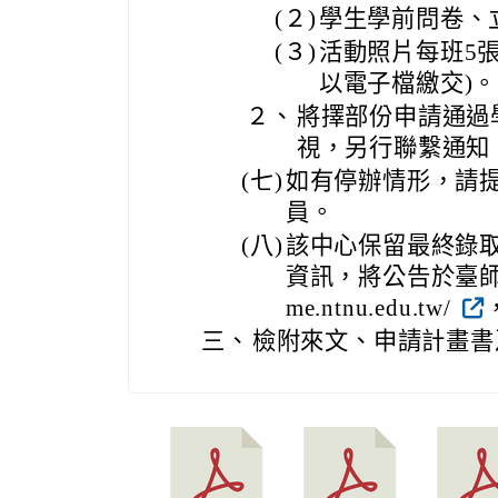
(２)
學生學前問卷、立
(３)
活動照片每班5
以電子檔繳交)。
２、
將擇部份申請通過
視，另行聯繫通知
(七)
如有停辦情形，請
員。
(八)
該中心保留最終錄
資訊，將公告於臺師大數
me.ntnu.edu.tw/
三、
檢附來文、申請計畫書