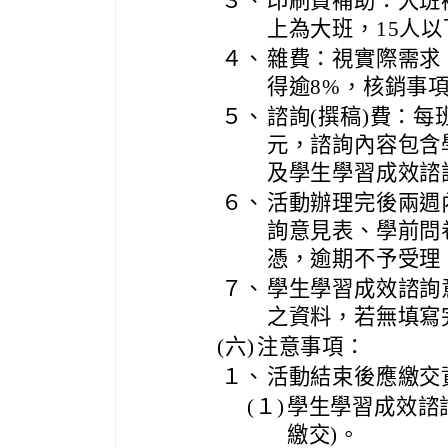
３、
印刷費補助：大班補
上為大班，15人
４、
雜費：視實際需求
得逾8%，核銷事
５、
諮詢(撰稿)費：每
元，諮詢內容包含
及學生學習成效諮
６、
活動辦理完後兩週
詢意見表、學前問
憑，逾期不予受理
７、
學生學習成效諮詢
之資料，若無填寫
(六)
注意事項：
１、
活動結束後應繳交
(１)
學生學習成效諮
繳交)。