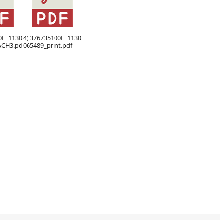
0E_1130
4) 376735100E_1130
ACH3.pd
065489_print.pdf