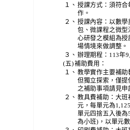
１、
授課方式：須符合
作。
２、
授課內容：以數學
包、微課程之微型
心研發之模組為授
場情境來做調整。
３、
辦理期程：113年9
(五)
補助費用：
１、
教學實作主要補助
但獨立探索，僅提
之補助事項請見申
２、
教具費補助：大班補
元，每單元為1,12
單元四捨五入後為5
為小班)，以單元