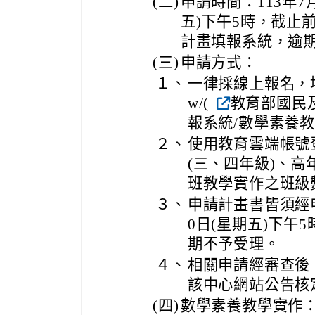
(二)
申請時間：113年7月
五)下午5時，截止
計畫填報系統，逾
(三)
申請方式：
１、
一律採線上報名，填報系統：
w/(
教育部國民
報系統/數學素養教
２、
使用教育雲端帳號
(三、四年級)、高
班教學實作之班級
３、
申請計畫書皆須經申
0日(星期五)下午
期不予受理。
４、
相關申請經審查後，
該中心網站公告核
(四)
數學素養教學實作