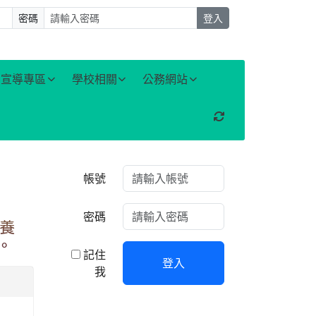
密碼
登入
宣導專區
學校相關
公務網站
重新取得佈景設定
右邊區域內容
帳號
密碼
素養
。
記住
登入
我