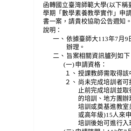
函轉國立臺灣師範大學(以下稱臺
學期「數學素養教學實作」申
書一案，請貴校協助公告週知
說明：
一、
依據臺師大113年7月9
辦理。
二、
旨案相關資訊臚列如下
(一)
申請資格：
１、
授課教師需取得該
２、
尚未完成培訓者可
止前完成培訓並取
的培訓、地方團辦
培訓或奠基進教室
或高年級)15人
培訓後始可進行入