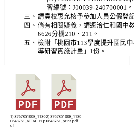
習編號：J00039-240700001。
三、
請貴校惠允核予參加人員公假登
四、
倘有相關疑義，請逕洽仁和國中教務
6626分機210、211。
五、
檢附「桃園市113學度提升國民
導研習實施計畫」1份。
1) 376735100E_1130
2) 376735100E_1130
0648761_ATTACH1.p
0648761_print.pdf
df