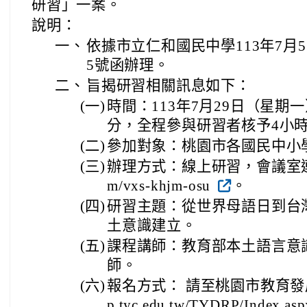
研習」一案。
說明：
一、
依據市立仁和國民中學113年7月5日
5號函辦理。
二、
旨揭研習相關訊息如下：
(一)
時間：113年7月29日（星期一
分，全程參與研習者核予4小
(二)
參加對象：桃園市各國民中小
(三)
辦理方式：線上研習，會議室連結https
m/vxs-khjm-osu
。
(四)
研習主題：從世界母語日到台
土意識建立。
(五)
課程講師：教育部本土語言意
師。
(六)
報名方式： 請至桃園市教育發展資源
p.tyc.edu.tw/TYDRP/Index.as