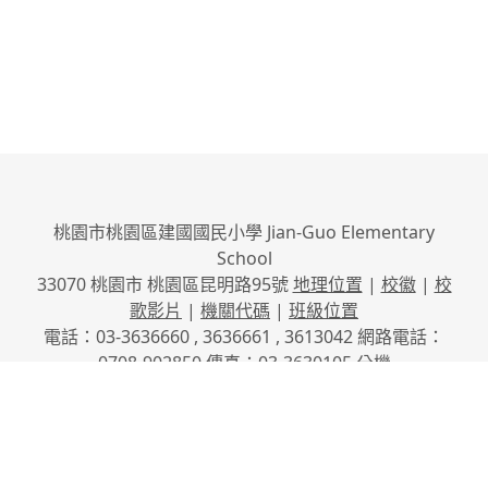
桃園市桃園區建國國民小學 Jian-Guo Elementary
School
33070 桃園市 桃園區昆明路95號
地理位置
|
校徽
|
校
歌影片
|
機關代碼
|
班級位置
電話：03-3636660 , 3636661 , 3613042 網路電話：
0708-902850 傳真：03-3630105
分機
No.95, Kunming Rd., Taoyuan City, Taoyuan County
33070, Taiwan (R.O.C.)