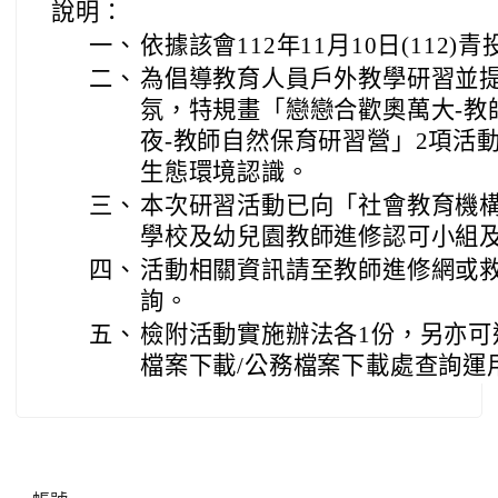
說明：
一、
依據該會112年11月10日(112)
二、
為倡導教育人員戶外教學研習並
氛，特規畫「戀戀合歡奧萬大-教
夜-教師自然保育研習營」2項活
生態環境認識。
三、
本次研習活動已向「社會教育機
學校及幼兒園教師進修認可小組
四、
活動相關資訊請至教師進修網或
詢。
五、
檢附活動實施辦法各1份，另亦可
檔案下載/公務檔案下載處查詢運
右邊區域內容