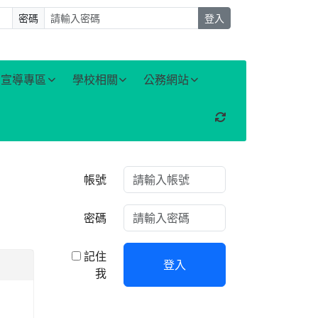
密碼
登入
宣導專區
學校相關
公務網站
重新取得佈景設定
右邊區域內容
帳號
密碼
記住
登入
我
：