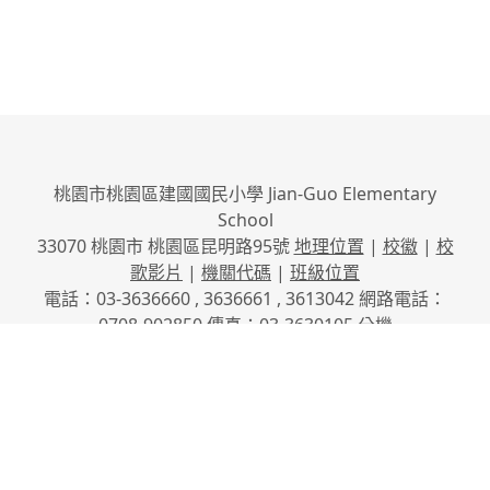
桃園市桃園區建國國民小學 Jian-Guo Elementary
School
33070 桃園市 桃園區昆明路95號
地理位置
|
校徽
|
校
歌影片
|
機關代碼
|
班級位置
電話：03-3636660 , 3636661 , 3613042 網路電話：
0708-902850 傳真：03-3630105
分機
No.95, Kunming Rd., Taoyuan City, Taoyuan County
33070, Taiwan (R.O.C.)