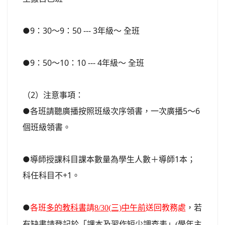
●9：30～9：50 --- 3年級～ 全班
●9：50～10：10 --- 4年級～ 全班
（2）注意事項：
●各班請聽廣播按照班級次序領書，一次廣播5～6
個班級領書。
●導師授課科目課本數量為學生人數＋導師1本；
科任科目不+1。
●
各班
多的教科書
請
8/30(三)中午前
送回教務處
，若
有缺書請登記於「課本及習作短少調查表」(學年主