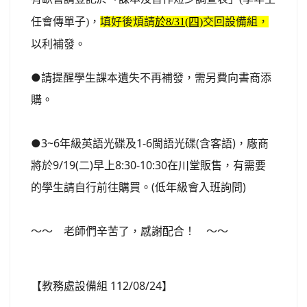
任會傳單子)，
填好後煩請
於8/31(四)
交回設備組
，
以利補發。
●請提醒學生課本遺失不再補發，需另費向書商添
購。
●3~6年級英語光碟及1-6閩語光碟(含客語)，廠商
將於9/19(二)早上8:30-10:30在川堂販售，有需要
的學生請自行前往購買。(低年級會入班詢問)
～～ 老師們辛苦了，感謝配合！ ～～
【教務處設備組 112/08/24】