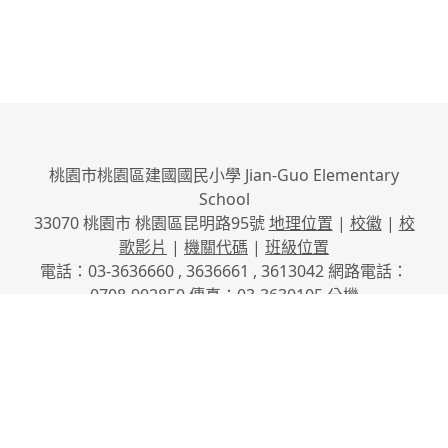
桃園市桃園區建國國民小學 Jian-Guo Elementary
School
33070 桃園市 桃園區昆明路95號
地理位置
|
校徽
|
校
歌影片
|
機關代碼
|
班級位置
電話：03-3636660 , 3636661 , 3613042 網路電話：
0708-902850 傳真：03-3630105
分機
No.95, Kunming Rd., Taoyuan City, Taoyuan County
33070, Taiwan (R.O.C.)