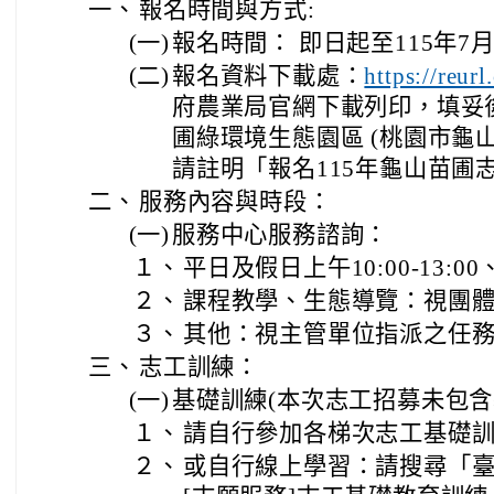
一、
報名時間與方式:
(一)
報名時間： 即日起至115年7月1
(二)
報名資料下載處：
https://reur
府農業局官網下載列印，填妥
圃綠環境生態園區 (桃園市龜山
請註明「報名115年龜山苗圃
二、
服務內容與時段：
(一)
服務中心服務諮詢：
１、
平日及假日上午10:00-13:00、
２、
課程教學、生態導覽：視團體需
３、
其他：視主管單位指派之任
三、
志工訓練：
(一)
基礎訓練(本次志工招募未包含
１、
請自行參加各梯次志工基礎
２、
或自行線上學習：請搜尋「臺