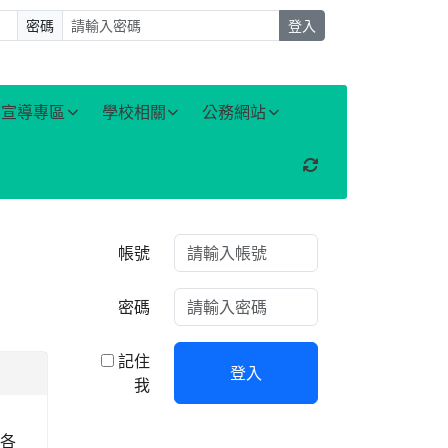
密碼
登入
宣導專區
學校相關
公務網站
重新取得佈景設定
右邊區域內容
帳號
密碼
記住
登入
我
請各