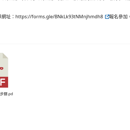
https://forms.gle/BNkLk93tNMnjhmdh8
報名參加
步驟.pd