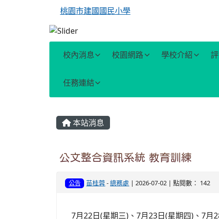
桃園市建國國民小學
校內消息
校園網路
學校介紹
評
任務連結
主內容區域
本站消息
公文整合資訊系統 教育訓練
苗桂蓉
-
總務處
| 2026-07-02 | 點閱數： 142
公告
7月22日(星期三)、7月23日(星期四)、7