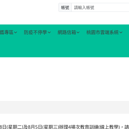
帳號
鑑專區
防疫不停學
網路信箱
桃園市雲端系統
月28日(星期二)及8月5日(星期三)辦理4場次教育訓練(線上教學)，