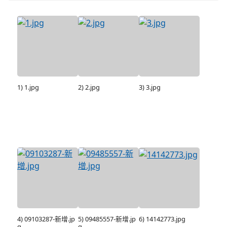
1) 1.jpg
2) 2.jpg
3) 3.jpg
4) 09103287-新增.jp
5) 09485557-新增.jp
6) 14142773.jpg
g
g