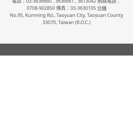
電話：03-3636660 , 3636661 , 3613042 網路電話：
0708-902850 傳真：03-3630105
分機
No.95, Kunming Rd., Taoyuan City, Taoyuan County
33070, Taiwan (R.O.C.)