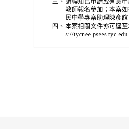
三、
請轉知已申請或有意申
教師報名參加；本案如
民中學專案助理陳彥誼（聯
四、
本案相關文件亦可逕至本
s://tycnee.psees.tyc.ed