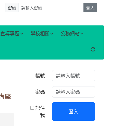
密碼
登入
宣導專區
學校相關
公務網站
重新取得佈景設定
右邊區域內容
帳號
密碼
講座
記住
登入
我