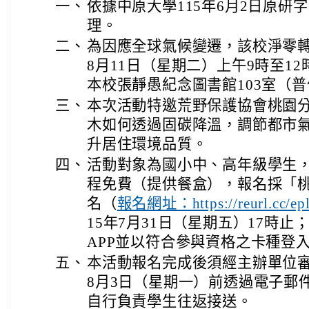
一、
依據中原大學115年6月2日原研字第
理。
二、
為因應全球氣候變遷，該校淨零轉
8月11日（星期二）上午9時至1
本校張靜愚紀念圖書館103室（
三、
本次活動特邀荒野保護協會桃園
木如何透過固碳降溫，調節都市
升居住環境品質。
四、
活動對象為國小中、高年級學生，
程免費（提供餐盒），報名採「桃
名（
報名網址：https://reurl.cc/e
15年7月31日（星期五）17時
APP並以符合參與資格之卡種登
五、
本活動報名完成後須經主辦單位審
8月3日（星期一）前透過電子郵
自行負責學生往返接送。