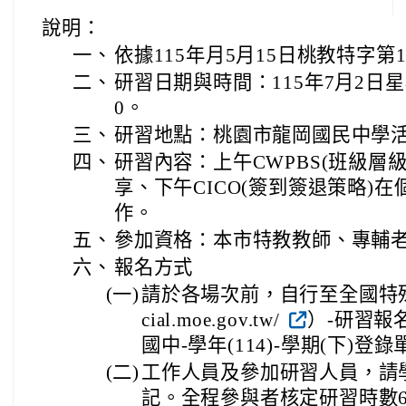
說明：
一、
依據115年月5月15日桃教特字第11
二、
研習日期與時間：115年7月2日星期
0。
三、
研習地點：桃園市龍岡國民中學
四、
研習內容：上午CWPBS(班級層
享、下午CICO(簽到簽退策略)
作。
五、
參加資格：本市特教教師、專輔
六、
報名方式
(一)
請於各場次前，自行至全國特殊教育
cial.moe.gov.tw/
）-研習報
國中-學年(114)-學期(下)登
(二)
工作人員及參加研習人員，請
記。全程參與者核定研習時數