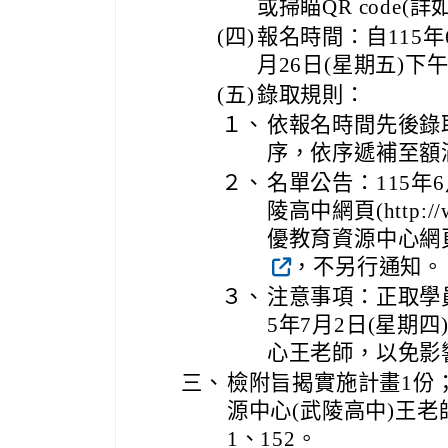
或掃瞄QR code
(四)
報名時間：自115年6
月26日(星期五)下
(五)
錄取規則：
１、
依報名時間先後錄
序，依序遞補至額
２、
名單公告：115年
陵高中網頁(http://ww
優教育資源中心網頁(https
，不另行通知。
３、
注意事項：正取學
5年7月2日(星期
心王老師，以免影
三、
檢附旨揭實施計畫1份
源中心(武陵高中)王老師
1、152。