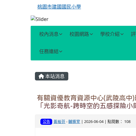
桃園市建國國民小學
校內消息
校園網路
學校介紹
評
任務連結
主內容區域
本站消息
有關資優教育資源中心(武陵高中
「光影奇航-跨時空的五感探險小
黃裕芬
-
輔導室
| 2026-06-04 | 點閱數： 108
公告