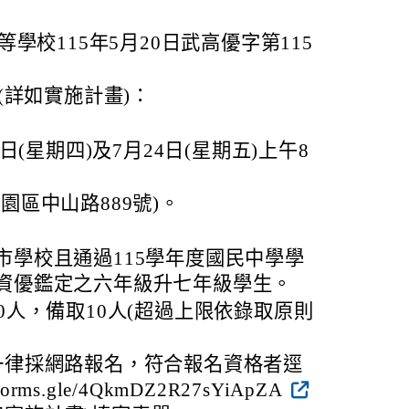
學校115年5月20日武高優字第115
(詳如實施計畫)：
3日(星期四)及7月24日(星期五)上午8
。
園區中山路889號)。
市學校且通過115學年度國民中學學
資優鑑定之六年級升七年級學生。
0人，備取10人(超過上限依錄取原則
一律採網路報名，符合報名資格者逕
orms.gle/4QkmDZ2R27sYiApZA