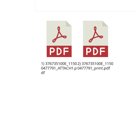
1) 376735100E_1150
2) 376735100E_1150
0477791_ATTACH1.p
0477791_print.pdf
df