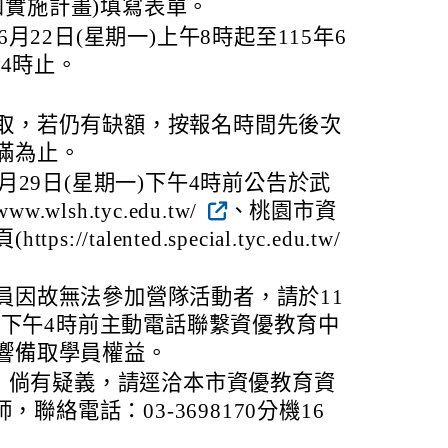
(詳如實施計畫)填寫表單。
月22日(星期一)上午8時起至115年6
午4時止。
取，若仍有缺額，按報名時間先後次
滿為止。
6月29日(星期一)下午4時前公告於武
w.wlsh.tyc.edu.tw/
、桃園市資
://talented.special.tyc.edu.tw/
員因故無法參加營隊活動者，請於11
四)下午4時前主動電話聯繫資優教育中
響備取學員權益。
；倘有疑義，請逕洽本市資優教育資
，聯絡電話：03-3698170分機16