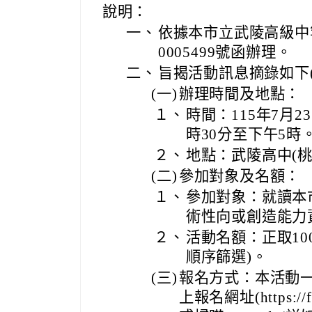
說明：
一、
依據本市立武陵高級中等
0005499號函辦理。
二、
旨揭活動訊息摘錄如下
(一)
辦理時間及地點：
１、
時間：115年7月2
時30分至下午5時
２、
地點：武陵高中(桃
(二)
參加對象及名額：
１、
參加對象：就讀本
術性向或創造能力
２、
活動名額：正取10
順序篩選)。
(三)
報名方式：本活動
上報名網址(https://f