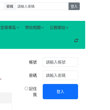
密碼
登入
宣導專區
學校相關
公務網站
重新取得佈景設定
右邊區域內容
帳號
密碼
一
記住
登入
我