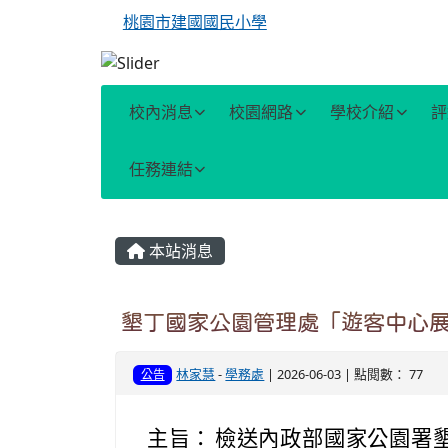
桃園市建國國民小學
校內消息
校園網路
學校介紹
評
任務連結
主內容區域
本站消息
墾丁國家公園管理處「遊客中心
林家慧
-
學務處
| 2026-06-03 | 點閱數： 77
公告
主旨：
檢送內政部國家公園署