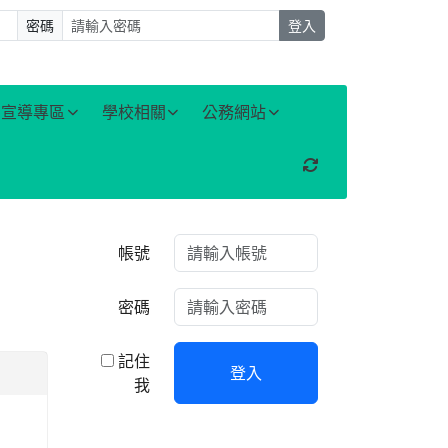
密碼
登入
宣導專區
學校相關
公務網站
重新取得佈景設定
右邊區域內容
帳號
密碼
記住
登入
我