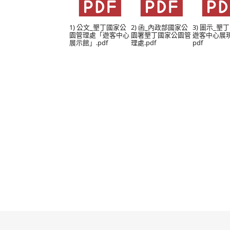
1) 公文_墾丁國家公
2) 函_內政部國家公
3) 圖示_墾
園管理處「遊客中心
園署墾丁國家公園管
遊客中心展現
展示館」.pdf
理處.pdf
pdf