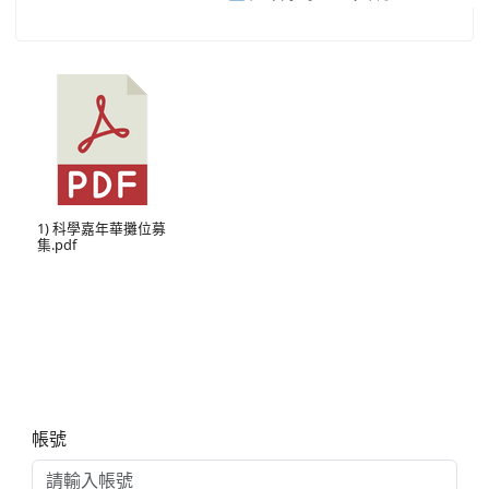
1) 科學嘉年華攤位募
集.pdf
右邊區域內容
帳號