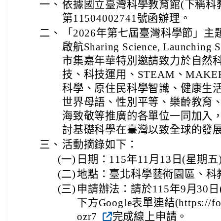
一、
依據國立臺灣科學教育館(下稱科教館
第11504002741號函辦理。
二、
「2026年第七屆臺灣科學節」
啟航Sharing Science, Launching
市集嘉年華特別邀請致力於自然
技、科技運用、STEAM、MAK
科學、原住民科學智識、健康生
世界母語、性別平等、樂齡教育
海致敬等推廣的各單位一同加入
討基礎科學在臺灣以致全球的發
三、
活動摘錄如下：
(一)
日期：115年11月13日(星期五
(二)
地點：臺北科學藝術園區、科
(三)
申請辦法：請於115年9月30日
下方Google表單連結(https://fo
ozr7
完成線上申請。