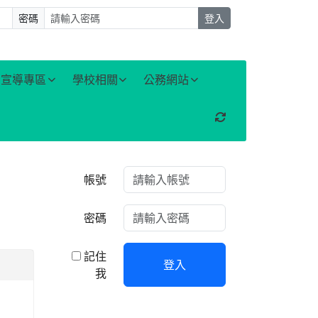
密碼
登入
宣導專區
學校相關
公務網站
重新取得佈景設定
右邊區域內容
帳號
密碼
記住
登入
我