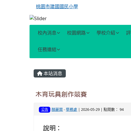
桃園市建國國民小學
校內消息
校園網路
學校介紹
評
任務連結
主內容區域
本站消息
木育玩具創作競賽
顏麗蓉
-
學務處
| 2026-05-29 | 點閱數： 94
公告
說明：