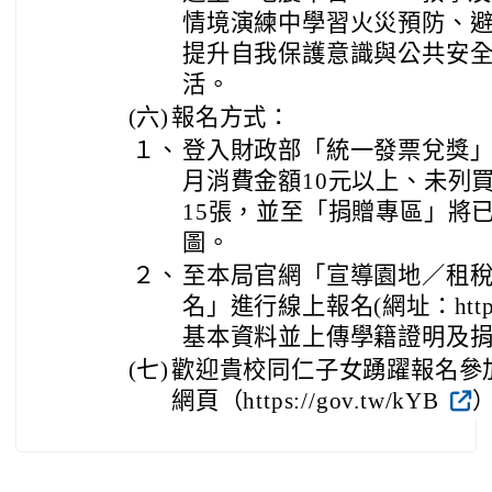
情境演練中學習火災預防、
提升自我保護意識與公共安
活。
(六)
報名方式：
１、
登入財政部「統一發票兌獎」AP
月消費金額10元以上、未列
15張，並至「捐贈專區」將
圖。
２、
至本局官網「宣導園地／租
名」進行線上報名(網址：https:/
基本資料並上傳學籍證明及
(七)
歡迎貴校同仁子女踴躍報名參
網頁（https://gov.tw/kYB