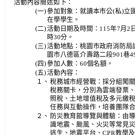
活動內容簡述如下：
(一)
參加對象：就讀本市公(私)立
在學學生。
(二)
活動日期及時間：115年7月2
時30分。
(三)
活動地點：桃園市政府消防局
園市八德區介壽路二段901巷49
(四)
參加人數：60個名額。
(五)
活動內容：
１、
稅務城市經營戰：採分組闖關
稅務關卡，分別為雲端發票
照稅、土地增值稅及多元繳
任務與互動操作，培養團隊
２、
防災教育館導覽與體驗：由
識地震、颱風、火災等常見
逃生、地震平台、CPR教學