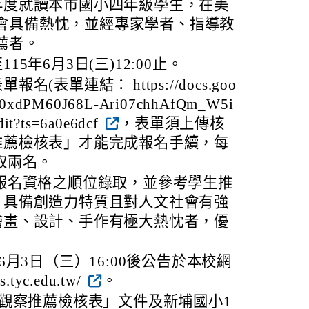
學年度就讀本市國小四年級學生，在美
會具備熱忱，並經專家學者、指導教
薦者。
5年6月3日(三)12:00止。
(表單連結： https://docs.goo
1jP0xdPM60J68L-Ari07chhAfQm_W5i
it?ts=6a0e6dcf
，表單須上傳核
推薦檢核表」才能完成報名手續，每
取兩名。
報名資格之順位錄取，並參考學生推
，具備創造力特質且對人文社會有強
繪畫、設計、手作有極大熱忱者，優
6月3日（三）16:00後公告於本校網
s.tyc.edu.tw/
。
觀察推薦檢核表」文件及新埔國小1