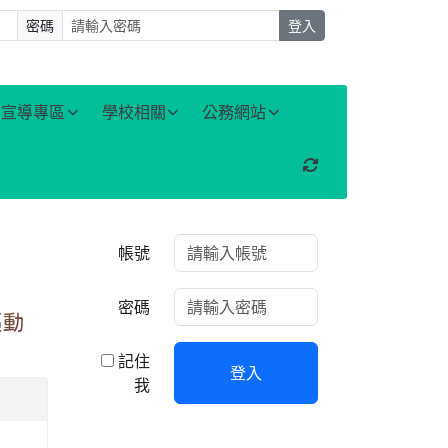
密碼
登入
宣導專區
學校相關
公務網站
重新取得佈景設定
右邊區域內容
帳號
密碼
驅動
記住
登入
我