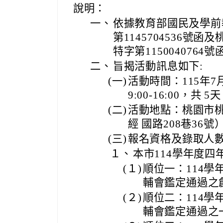
說明：
一、
依據教育部國民及學前教
第1145704536號函
特字第1150040764
二、
旨揭活動訊息如下:
(一)
活動時間：115年7
9:00-16:00，共 5
(二)
活動地點：桃園市
經 國路208巷36號
(三)
報名資格及錄取人
１、
本市114學年度四
(１)
順位一：114
輔會鑑定通過之
(２)
順位二：114
輔會鑑定通過之