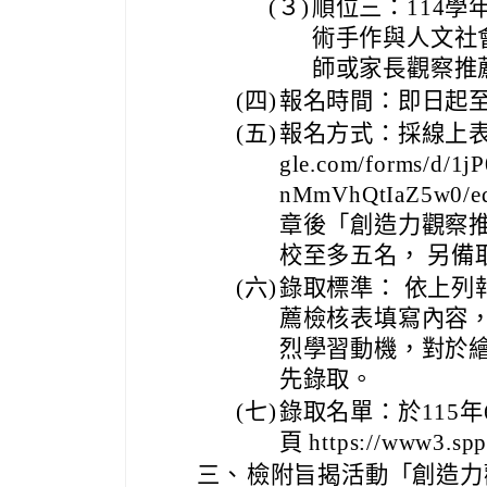
(３)
順位三：114
術手作與人文社
師或家長觀察推
(四)
報名時間：即日起至11
(五)
報名方式：採線上表單報名
gle.com/forms/d/
nMmVhQtIaZ5w0/ed
章後「創造力觀察
校至多五名， 另備
(六)
錄取標準： 依上列
薦檢核表填寫內容
烈學習動機，對於
先錄取。
(七)
錄取名單：於115年
頁 https://www3.spp
三、
檢附旨揭活動「創造力