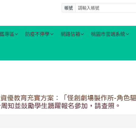
帳號
鑑專區
防疫不停學
網路信箱
桃園市雲端系統
性資優教育充實方案：「怪創劇場製作所-角色
告周知並鼓勵學生踴躍報名參加，請查照。