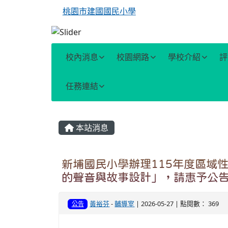
桃園市建國國民小學
校內消息
校園網路
學校介紹
評
任務連結
主內容區域
本站消息
新埔國民小學辦理115年度區域
的聲音與故事設計」，請惠予公
黃裕芬
-
輔導室
| 2026-05-27 | 點閱數： 369
公告