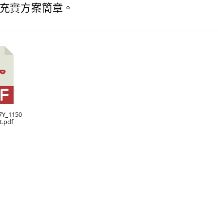
育充實方案簡章。
7Y_1150
t.pdf