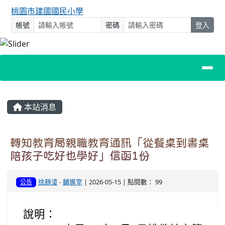
桃園市建國國民小學
帳號
密碼
登入
主內容區域
本站消息
轉知教育局親職教育通訊「從餐桌到書桌
陪孩子吃好也學好」信函1份
徐靜淩
-
輔導室
| 2026-05-15 | 點閱數： 99
公告
說明：