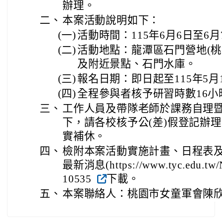
辦理。
二、
本案活動說明如下：
(一)
活動時間：115年6月6日至6月
(二)
活動地點：龍潭區石門營地(桃
及附近景點、石門水庫。
(三)
報名日期：即日起至115年5月1
(四)
全程參與者核予研習時數16小
三、
工作人員及帶隊老師於課務自理
下，請各校核予公(差)假登記辦
實補休。
四、
檢附本案活動實施計畫、日程表及
最新消息(https://www.tyc.edu.tw/
10535
下載。
五、
本案聯絡人：桃園市女童軍會陳欣霓小姐