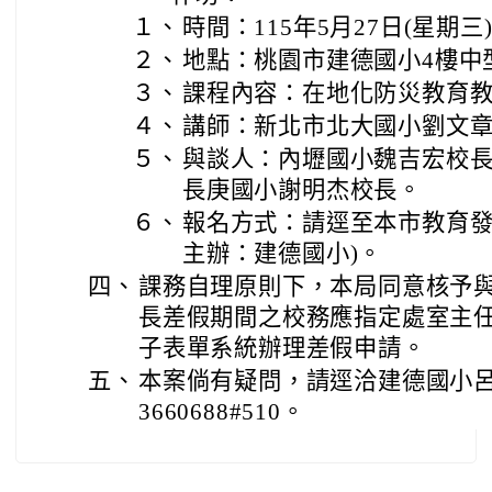
１、
時間：115年5月27日(星期三
２、
地點：桃園市建德國小4樓中
３、
課程內容：在地化防災教育
４、
講師：新北市北大國小劉文
５、
與談人：內壢國小魏吉宏校
長庚國小謝明杰校長。
６、
報名方式：請逕至本市教育發
主辦：建德國小)。
四、
課務自理原則下，本局同意核予與
長差假期間之校務應指定處室主
子表單系統辦理差假申請。
五、
本案倘有疑問，請逕洽建德國小呂月
3660688#510。