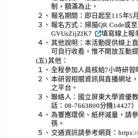
制，額滿為止。
２、
報名期間：即日起至115年5
３、
報名方式：掃描QR Code或至https
GVUsZijZfK7
填寫線上報
４、
其他說明：本活動提供線上
可自行收看，惟不開放互動
(五)
其他：
１、
全程參加人員核給7小時研習
２、
本研習相關資訊與直播網址
之平台。
３、
聯絡人：國立屏東大學資優
話：08-7663800分機14427
４、
為響應環保、紙杯減量，請
筷。
５、
交通資訊請參考網頁：https://www.n