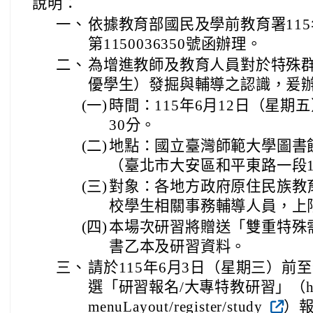
說明：
一、
依據教育部國民及學前教育署115
第1150036350號函辦理。
二、
為增進教師及教育人員對於特殊
優學生）發掘與輔導之認識，爰
(一)
時間：115年6月12日（星期
30分。
(二)
地點：國立臺灣師範大學圖書館
（臺北市大安區和平東路一段1
(三)
對象：各地方政府原住民族教
校學生相關事務輔導人員，上限
(四)
本場次研習將贈送「雙重特殊
書乙本及研習資料。
三、
請於115年6月3日（星期三）前
選「研習報名/大專特教研習」（https://s
menuLayout/register/study
）