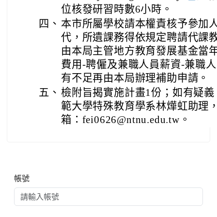
位核發研習時數6小時。
四、
本市所屬學校請本權責核予參加
代，所遺課務得依規定聘請代課
由本局主管地方教育發展基金當年
費用-聘僱及兼職人員薪資-兼職
有不足再由本局辦理補助申請。
五、
檢附旨揭實施計畫1份；如有疑義
範大學特殊教育學系林燁虹助理，電話
箱：fei0626@ntnu.edu.tw。
右邊區域內容
帳號