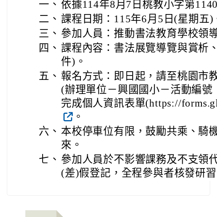
一、
依據114年8月7日桃教小字第1140
二、
課程日期：115年6月5日(星期五)
三、
參加人員：推動書法教育學校領導
四、
課程內容：書法展覽導覽與賞析、
件)。
五、
報名方式：即日起，請至桃園市
(辦理單位－興國國小－活動編號：E00
完成個人資訊表單(https://forms.gl
。
六、
本校停車位有限，鼓勵共乘、騎
來。
七、
參加人員於不影響課務及不支領
(差)假登記，全程參與者核發研習