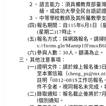
２、
語言能力：須具備教育部臺
級，或成功大學全民台語認證
３、
中等學校教師及其所屬教學
(四)
報名期間：自115年6月1日（
(星期二)17時止。
(五)
報名方式：採網路報名，請掃描附件
s://forms.gle/Mamtp1fFmux
(六)
參與人數：30人，額滿為止。
三、
其他注意事項：
(一)
證明文件：請於線上報名後3
至本案信箱（cheng_ps@mx.n
註明「0812~0819工作坊
件不全者，視同報名未完成，
(二)
錄取通知：報名截止後將於7月6
l個別通知。