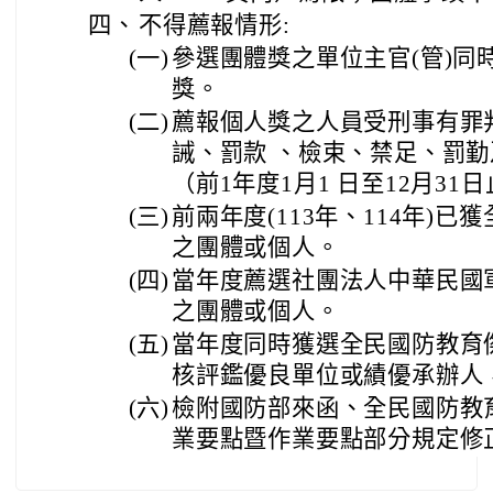
四、
不得薦報情形:
(一)
參選團體獎之單位主官(管)同
獎。
(二)
薦報個人獎之人員受刑事有罪
誡、罰款 、檢束、禁足、罰
（前1年度1月1 日至12月31
(三)
前兩年度(113年、114年)
之團體或個人。
(四)
當年度薦選社團法人中華民國
之團體或個人。
(五)
當年度同時獲選全民國防教育
核評鑑優良單位或績優承辦人
(六)
檢附國防部來函、全民國防教
業要點暨作業要點部分規定修