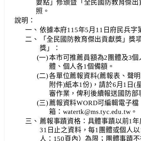
要點」修頒暨「全民國防教育傑出
照。
說明：
一、
依據本府115年5月11日府民兵字第
二、
「全民國防教育傑出貢獻獎」獎
獎」：
(一)
本市可推薦員額為2團體及3
體、個人各1個備額。
(二)
各單位薦報資料(薦報表、聲明
附件)紙本1份)，請於6月1日
審作業，俾利後續報送國防部
(三)
薦報資料WORD可編輯電子
箱：watertk@ms.tyc.edu.tw。
三、
薦報事蹟資格：具體事蹟以前1年度(
31日止之資料，每1團體或個人以
人：150頁內）為限；團體事蹟