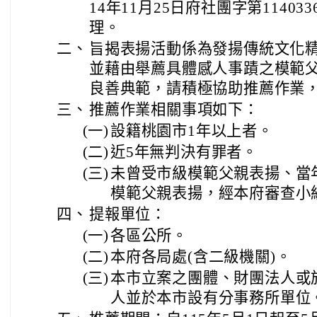
14年11月25日府社團字第11403
理。
二、
旨揭表揚活動係為發揚傳統文化
並藉由舉薦具體感人事蹟之模範
良善典範，請積極協助推薦作業
三、
推薦作業相關事項如下：
(一)
設籍桃園市1年以上者。
(二)
近5年無判決有罪者。
(三)
未曾受市級模範父親表揚、當
模範父親表揚，經本府審查小
四、
提報單位：
(一)
各區公所。
(二)
本府各局處(含二級機關)。
(三)
本市立案之團體、財團法人或
人並於本市設有分事務所單位