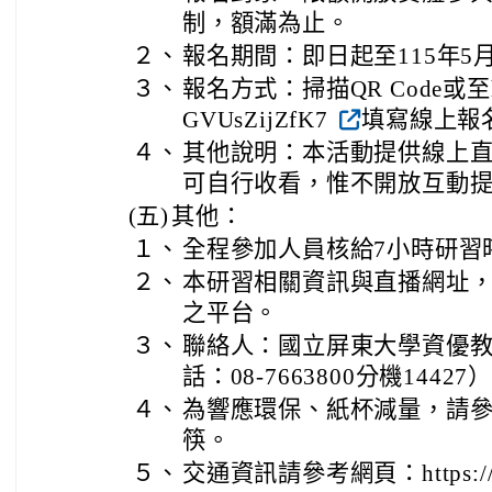
制，額滿為止。
２、
報名期間：即日起至115年5
３、
報名方式：掃描QR Code或至https
GVUsZijZfK7
填寫線上報
４、
其他說明：本活動提供線上
可自行收看，惟不開放互動
(五)
其他：
１、
全程參加人員核給7小時研習
２、
本研習相關資訊與直播網址
之平台。
３、
聯絡人：國立屏東大學資優
話：08-7663800分機14427
４、
為響應環保、紙杯減量，請
筷。
５、
交通資訊請參考網頁：https://www.n