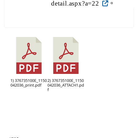
detail.aspx?a=22
。
1) 376735100E_1150
2) 376735100E_1150
042036_print.pdf
042036_ATTACH1.pd
f
右邊區域內容