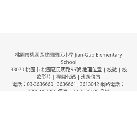
桃園市桃園區建國國民小學 Jian-Guo Elementary
School
33070 桃園市 桃園區昆明路95號
地理位置
|
校徽
|
校
歌影片
|
機關代碼
|
班級位置
電話：03-3636660 , 3636661 , 3613042 網路電話：
0708-902850 傳真：03-3630105
分機
No.95, Kunming Rd., Taoyuan City, Taoyuan County
33070, Taiwan (R.O.C.)