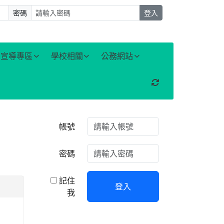
密碼
登入
宣導專區
學校相關
公務網站
重新取得佈景設定
右邊區域內容
帳號
密碼
記住
登入
我