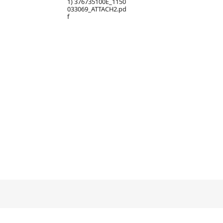
1) 376735100E_1150
033069_ATTACH2.pd
f