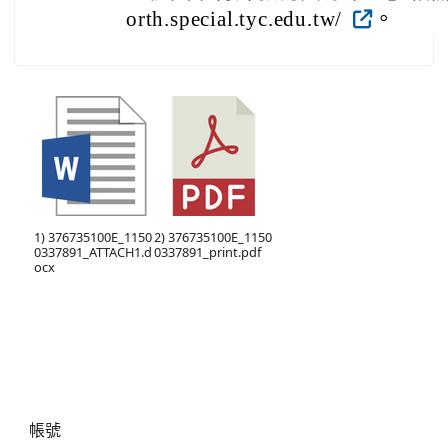
orth.special.tyc.edu.tw/
。
1) 376735100E_1150
2) 376735100E_1150
0337891_ATTACH1.d
0337891_print.pdf
ocx
右邊區域內容
帳號